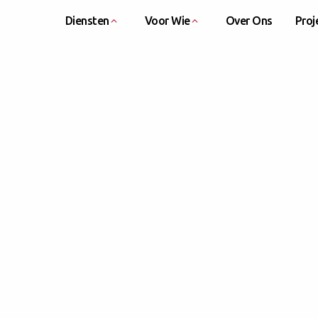
Diensten
Voor Wie
Over Ons
Proj