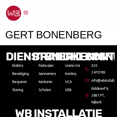
GERT BONENBERG
DIENSTEN
BRANCHES
ERKENNIN
CONT
Elektro
Particulier
Uneto Vni
033-
2470789
Beveiliging
Aannemers
Kenteq
info@wbinstallat
Besparen
Kantoren
VCA
Riddererf 9,
Storing
Scholen
VEB
3861 PT,
Nijkerk
WB INSTALLATIE