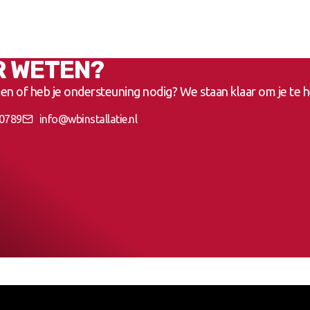
R WETEN?
en of heb je ondersteuning nodig? We staan klaar om je te h
0789
info@wbinstallatie.nl